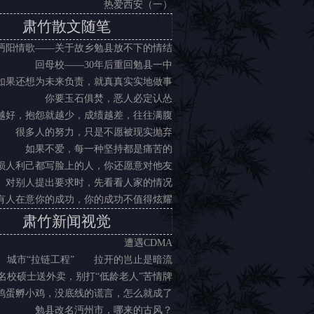
热爱西安（一）
肃竹散文随笔
沔阳情歌——关于故乡勉县放不下的情结
回母校——30年后重回勉县一中
如果还想为未来负责，就真真实实地做事
你要玉石俱焚，恶人必定认怂
越好，抱怨就越少，成绩越差，往往满腹
很多人的努力，只是不愿被现实抛弃
如果不爱，每一种坚持都是痛苦的
损人利己都写脸上的人，你还愿意对他友
对别人提出要求时，先看看人家的情况
有人在意你的成功，你的成功不值得炫耀
肃竹新闻视觉
遭遇CDMA
城市“拉链工程” 拉开的岂止是暗流
名校硕士送外卖，别打“低龄老人”苦情牌
鸡蛋孵小鸡，没底线的谎言，怎么就成了
勉县改名沔州市，哪来的古风？