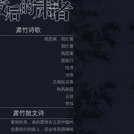
肃竹诗歌
我思索，我忙着
我忙着
我思索
团圆日
找寻
冷雨
又闻桂花香
秋风朝霞
云丝
寻找
肃竹散文诗
窗前听风，谁的爱情在云层中隐约
负重前行的路上，还会有风雨继续