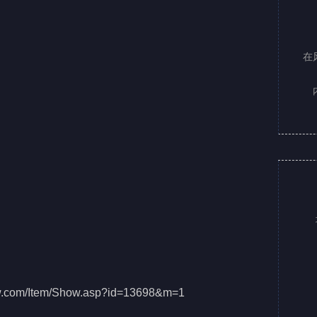
在
nw.com/Item/Show.asp?id=13698&m=1