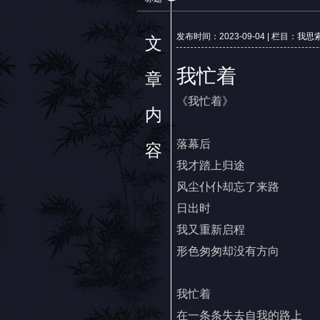
发布时间：2023-09-04 | 栏目：我
文
我忙着
章
《我忙着》
内
落幕后
容
我才踏上归途
风尘仆仆却忘了来路
日出时
我又重新启程
形色匆匆却没有方向
我忙着
在一条条失去自我的路上