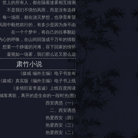
世上的所有人，都在隔着迷雾相互猜测
不是我们不惧怕风雨，而是没有选择
每一场雨，都在浇灭梦想，也孕育希望
风雨中毅然前行的，有多少是因为身不由
在一个个梦中，将自己的往事翻起
内心的呼唤，在山间回荡成千万年的情歌
想要一个静谧的河滩，容下回家的情怀
凝视如一场雾，我们那么近又那么远
肃竹小说
《媒戒·编外主编》电子书发布
《媒戒》真实版《编外主编》电子书上线
《多情巨富李嘉诚》上线百度阅读
城客离歌，离开的是生命的一段时光(图)
西安诱惑（一）
二、西安诱惑
热爱西安（四）
热爱西安（三）
热爱西安（二）