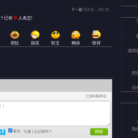
下一篇:
我思索，我忙着
0
何？已有
人表态!
胡扯
搞笑
软文
糊涂
惊讶
成绩
把
没
已有
0
条评论
熟
匿名
注册
|
忘记密码？